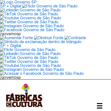
SP + Digital
/governosp
SP + Digital
/governosp
Abrir