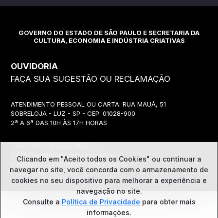
GOVERNO DO ESTADO DE SÃO PAULO E SECRETARIA DA
CULTURA, ECONOMIA E INDÚSTRIA CRIATIVAS
OUVIDORIA
FAÇA SUA SUGESTÃO OU RECLAMAÇÃO
ATENDIMENTO PESSOAL OU CARTA: RUA MAUÁ, 51
SOBRELOJA - LUZ - SP - CEP: 01028-900
2ª A 6ª DAS 10H ÀS 17H HORAS
TELEFONE:
(11) 3339-8057
EMAIL:
ouvidoria@cultura.sp.gov.br
Clicando em "Aceito todos os Cookies" ou continuar a
ENDEREÇO ELETRÔNICO: clique abaixo
navegar no site, você concorda com o
armazenamento de
cookies no seu dispositivo para melhorar a experiência e
navegação no site.
Ouvidoria
Consulte a
Política de Privacidade
para obter mais
informações.