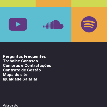
Facebook
Insta
Youtube
SoundCloud
Spotif
Perguntas Frequentes
Trabalhe Conosco
Compras e Contratações
Contrato de Gestão
Mapa do site
Igualdade Salarial
Veja o selo