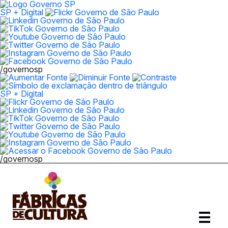
SP + Digital
/governosp
SP + Digital
/governosp
Abrir