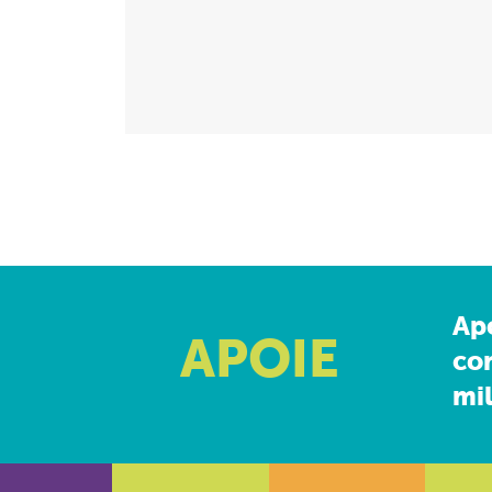
Ap
APOIE
co
mil