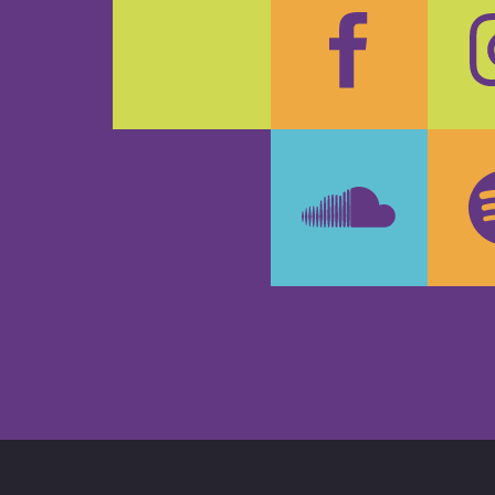
Faceboo
In
SoundCl
Sp