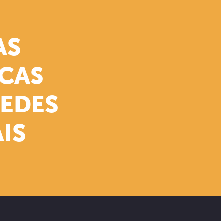
AS
ICAS
REDES
IS