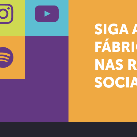
SIGA 
k
stagram
Youtube
FÁBR
NAS 
SOCIA
oud
otify