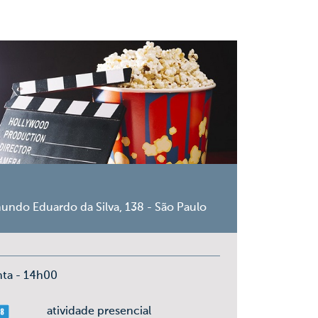
undo Eduardo da Silva, 138 - São Paulo
nta - 14h00
ais 08
atividade presencial