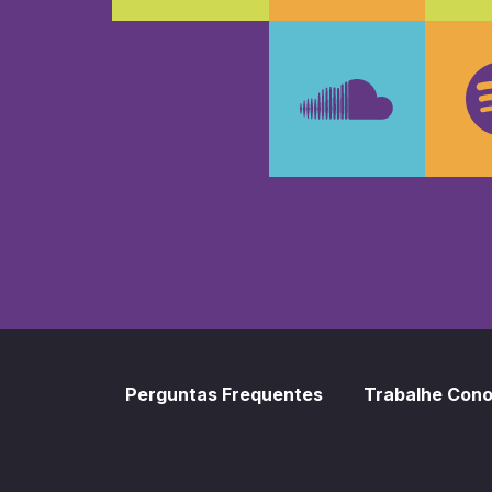
Faceboo
In
SoundCl
Sp
Perguntas Frequentes
Trabalhe Con