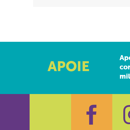
Ap
APOIE
co
mil