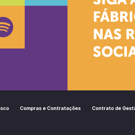
SIGA 
k
stagram
Youtube
FÁBR
NAS 
SOCIA
oud
otify
osco
Compras e Contratações
Contrato de Gest