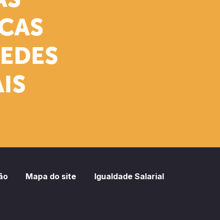
AS
ICAS
REDES
IS
ão
Mapa do site
Igualdade Salarial