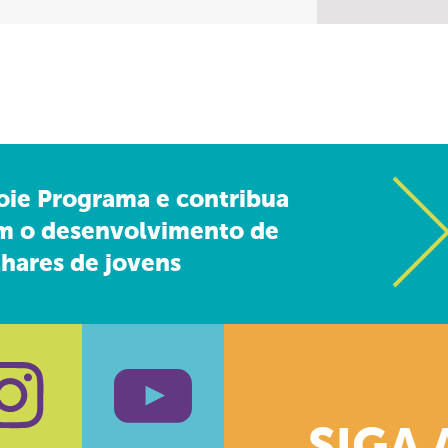
oie Programa e contribua
m o desenvolvimento de
hares de jovens