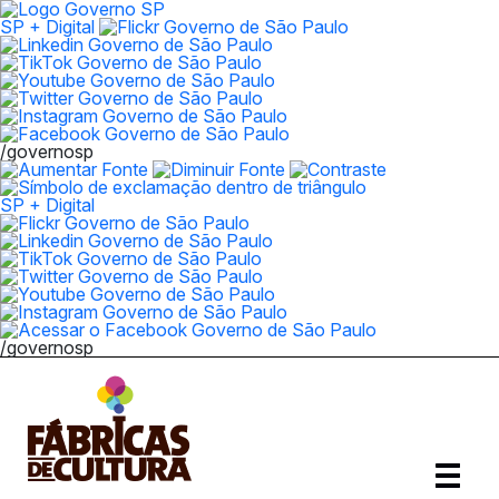
SP + Digital
/governosp
SP + Digital
/governosp
Abrir