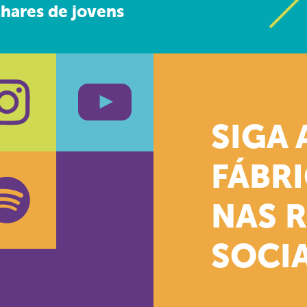
hares de jovens
SIGA 
k
stagram
Youtube
FÁBR
NAS 
SOCIA
oud
otify