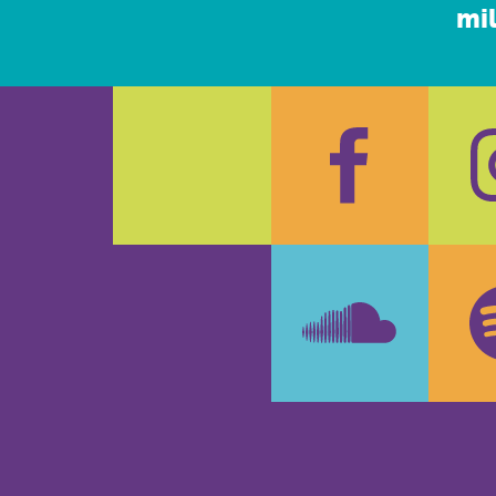
mil
Faceboo
In
SoundCl
Sp