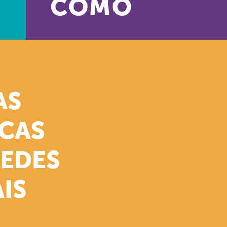
COMO
AS
ICAS
REDES
IS