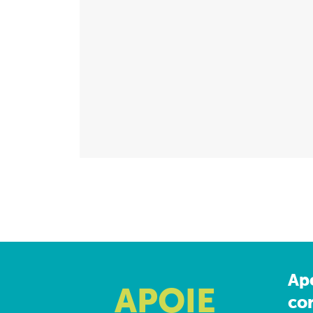
Ap
APOIE
co