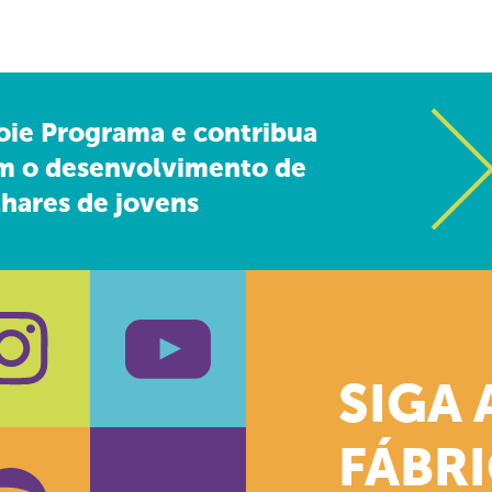
oie Programa e contribua
m o desenvolvimento de
hares de jovens
SIGA 
k
stagram
Youtube
FÁBR