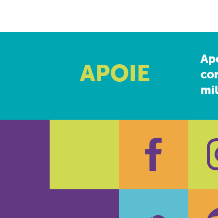
Ap
APOIE
co
mil
Faceboo
In