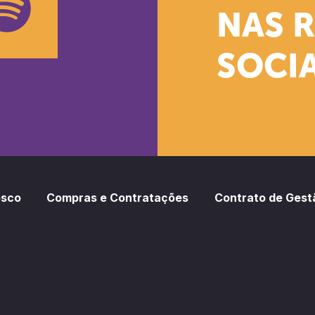
NAS 
SOCIA
oud
otify
osco
Compras e Contratações
Contrato de Gest