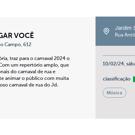
Jardim 
GAR VOCÊ
Rua Antô
 do Campo, 612
ia, traz para o carnaval 2024 o
10/02/24, sáb
 Com um repertório amplo, que
onais do carnaval de rua e
te animar o público com muita
Li
classificação
so carnaval de rua do Jd.
Música