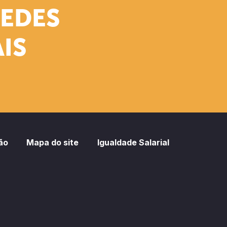
REDES
IS
ão
Mapa do site
Igualdade Salarial