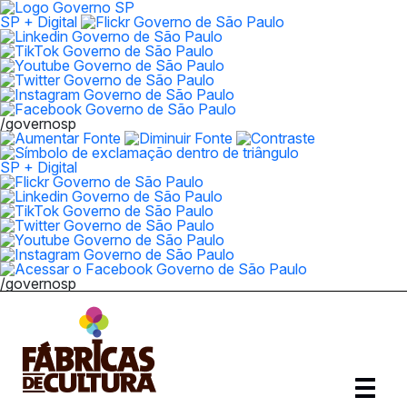
SP + Digital
/governosp
SP + Digital
/governosp
Abrir