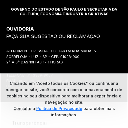
GOVERNO DO ESTADO DE SÃO PAULO E SECRETARIA DA
CULTURA, ECONOMIA E INDÚSTRIA CRIATIVAS
OUVIDORIA
FAÇA SUA SUGESTÃO OU RECLAMAÇÃO
ATENDIMENTO PESSOAL OU CARTA: RUA MAUÁ, 51
SOBRELOJA - LUZ - SP - CEP: 01028-900
2ª A 6ª DAS 10H ÀS 17H HORAS
TELEFONE:
(11) 3339-8057
EMAIL:
ouvidoria@cultura.sp.gov.br
Clicando em "Aceito todos os Cookies" ou continuar a
ENDEREÇO ELETRÔNICO: clique abaixo
navegar no site, você concorda com o
armazenamento de
cookies no seu dispositivo para melhorar a experiência e
navegação no site.
Ouvidoria
Consulte a
Política de Privacidade
para obter mais
informações.
Transparência