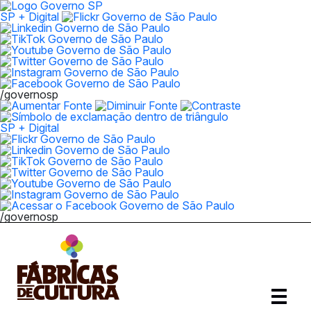
SP + Digital
/governosp
SP + Digital
/governosp
Abrir