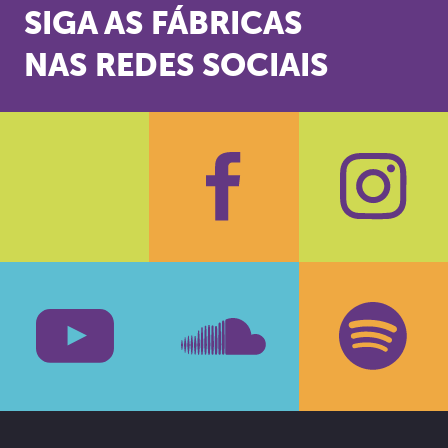
SIGA AS FÁBRICAS
NAS REDES SOCIAIS
Facebook
Insta
Youtube
SoundCloud
Spotif