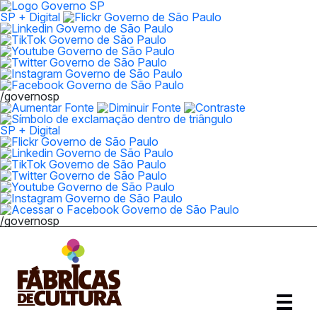
SP + Digital
/governosp
SP + Digital
/governosp
Abrir