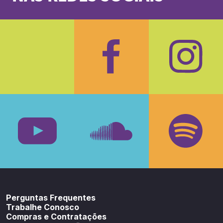
Facebook
Insta
Youtube
SoundCloud
Spotif
Perguntas Frequentes
Trabalhe Conosco
Compras e Contratações