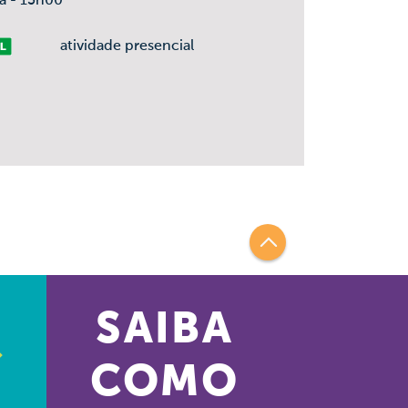
ça - 13h00
vre
atividade presencial
SAIBA
COMO