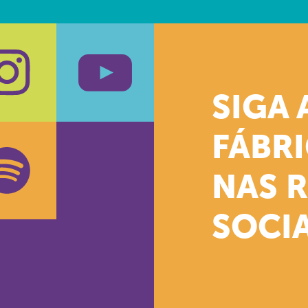
SIGA 
k
stagram
Youtube
FÁBR
NAS 
SOCIA
oud
otify