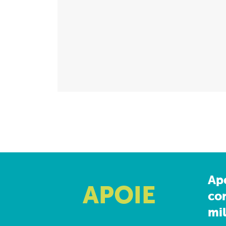
Ap
APOIE
co
mil