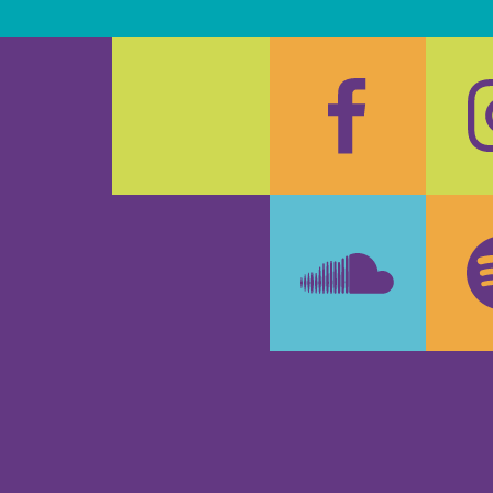
Faceboo
In
SoundCl
Sp