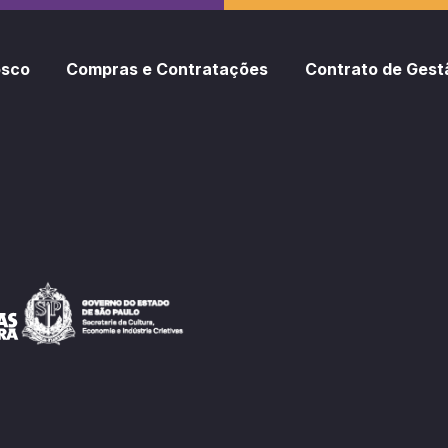
osco
Compras e Contratações
Contrato de Gest