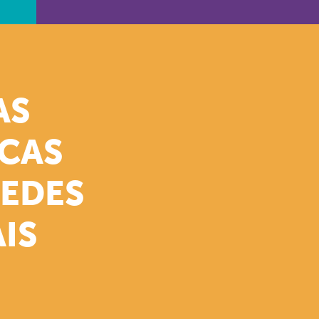
AS
ICAS
REDES
IS