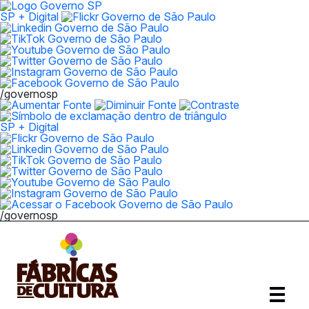
SP + Digital
/governosp
SP + Digital
/governosp
Abrir