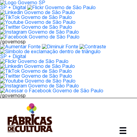
SP + Digital
/governosp
SP + Digital
/governosp
Abrir