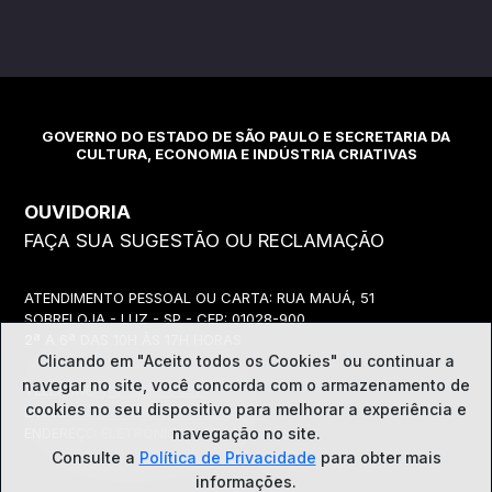
GOVERNO DO ESTADO DE SÃO PAULO E SECRETARIA DA
CULTURA, ECONOMIA E INDÚSTRIA CRIATIVAS
OUVIDORIA
FAÇA SUA SUGESTÃO OU RECLAMAÇÃO
ATENDIMENTO PESSOAL OU CARTA: RUA MAUÁ, 51
SOBRELOJA - LUZ - SP - CEP: 01028-900
2ª A 6ª DAS 10H ÀS 17H HORAS
Clicando em "Aceito todos os Cookies" ou continuar a
navegar no site, você concorda com o
armazenamento de
TELEFONE:
(11) 3339-8057
cookies no seu dispositivo para melhorar a experiência e
EMAIL:
ouvidoria@cultura.sp.gov.br
ENDEREÇO ELETRÔNICO: clique abaixo
navegação no site.
Consulte a
Política de Privacidade
para obter mais
informações.