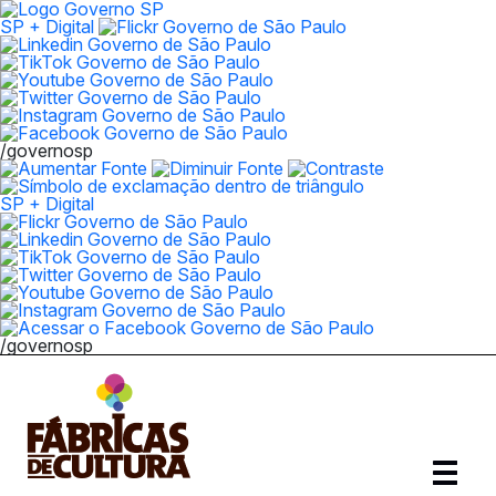
SP + Digital
/governosp
SP + Digital
/governosp
Abrir