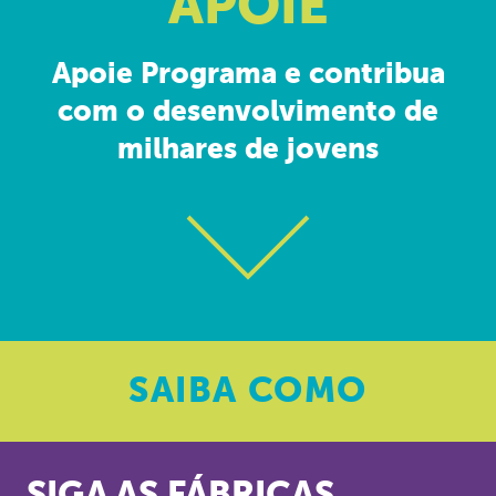
APOIE
Apoie Programa e contribua
com o desenvolvimento de
milhares de jovens
SAIBA
COMO