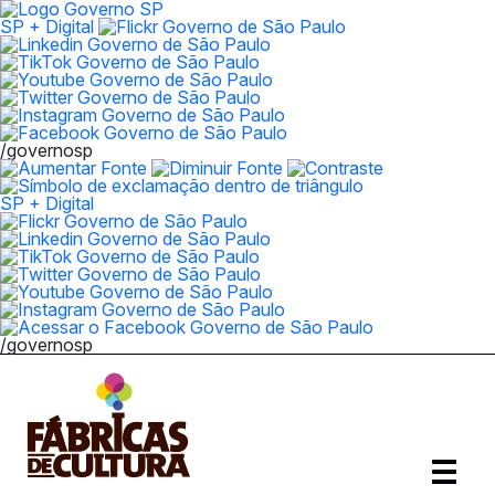
SP + Digital
/governosp
SP + Digital
/governosp
Abrir