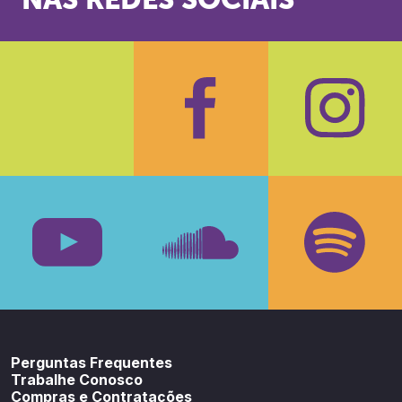
NAS REDES SOCIAIS
Facebook
Insta
Youtube
SoundCloud
Spotif
Perguntas Frequentes
Trabalhe Conosco
Compras e Contratações