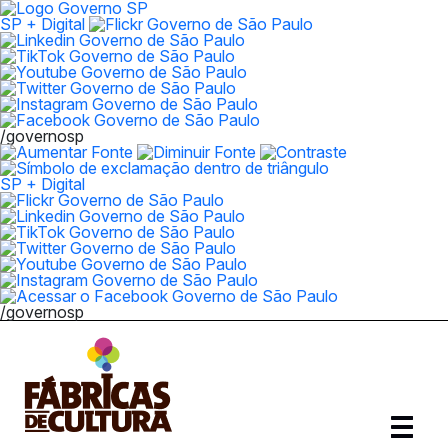
SP + Digital
/governosp
SP + Digital
/governosp
Abrir