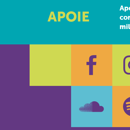
Ap
APOIE
co
mil
Faceboo
In