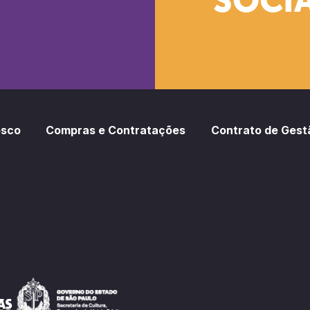
SOCIA
oud
otify
osco
Compras e Contratações
Contrato de Gest