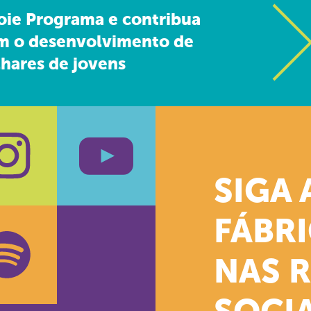
oie Programa e contribua
m o desenvolvimento de
hares de jovens
SIGA 
k
stagram
Youtube
FÁBR
NAS 