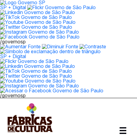
SP + Digital
/governosp
SP + Digital
/governosp
Abrir