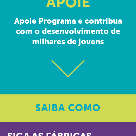
APOIE
Apoie Programa e contribua
com o desenvolvimento de
milhares de jovens
SAIBA
COMO