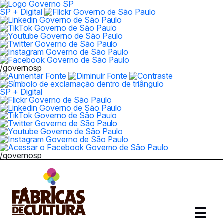
SP + Digital
/governosp
SP + Digital
/governosp
Abrir