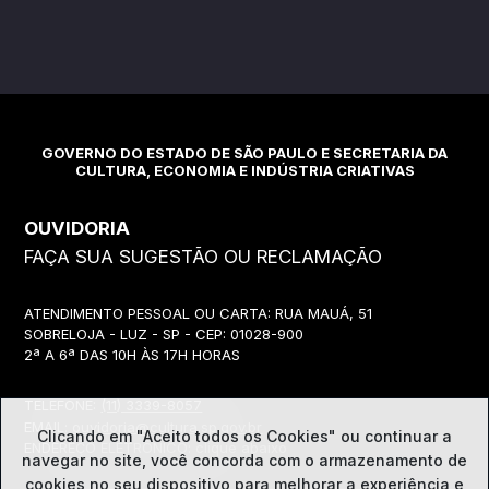
GOVERNO DO ESTADO DE SÃO PAULO E SECRETARIA DA
CULTURA, ECONOMIA E INDÚSTRIA CRIATIVAS
OUVIDORIA
FAÇA SUA SUGESTÃO OU RECLAMAÇÃO
ATENDIMENTO PESSOAL OU CARTA: RUA MAUÁ, 51
SOBRELOJA - LUZ - SP - CEP: 01028-900
2ª A 6ª DAS 10H ÀS 17H HORAS
TELEFONE:
(11) 3339-8057
EMAIL:
ouvidoria@cultura.sp.gov.br
Clicando em "Aceito todos os Cookies" ou continuar a
ENDEREÇO ELETRÔNICO: clique abaixo
navegar no site, você concorda com o
armazenamento de
cookies no seu dispositivo para melhorar a experiência e