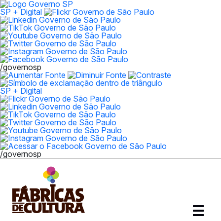
SP + Digital
/governosp
SP + Digital
/governosp
Abrir