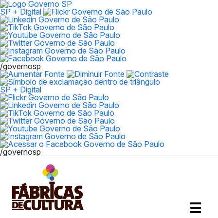
SP + Digital
/governosp
SP + Digital
/governosp
Abrir