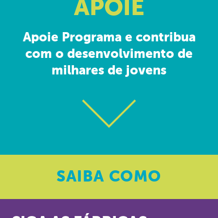
APOIE
Apoie Programa e contribua
com o desenvolvimento de
milhares de jovens
SAIBA
COMO