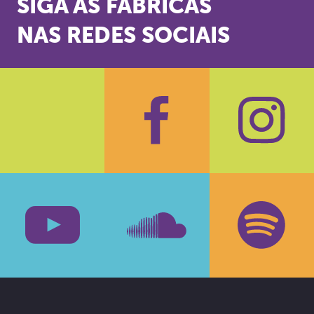
SIGA AS FÁBRICAS
NAS REDES SOCIAIS
Facebook
Insta
Youtube
SoundCloud
Spotif