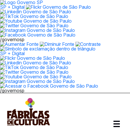
SP + Digital
/governosp
SP + Digital
/governosp
Abrir