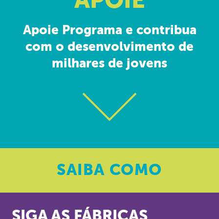
APOIE
Apoie Programa e contribua
com o desenvolvimento de
milhares de jovens
SAIBA
COMO
SIGA AS FÁBRICAS