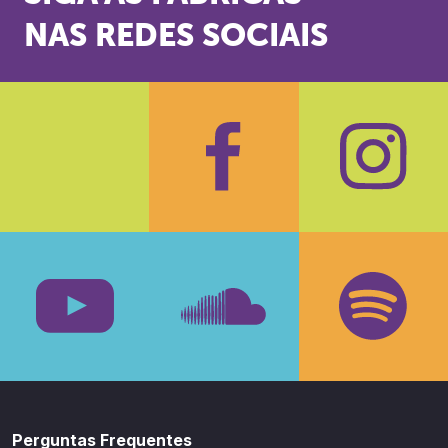
NAS REDES SOCIAIS
Facebook
Insta
Youtube
SoundCloud
Spotif
Perguntas Frequentes