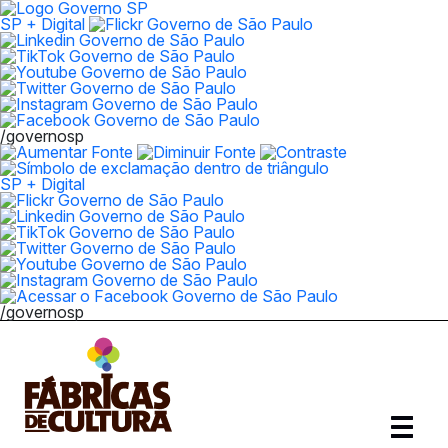
SP + Digital
/governosp
SP + Digital
/governosp
Abrir