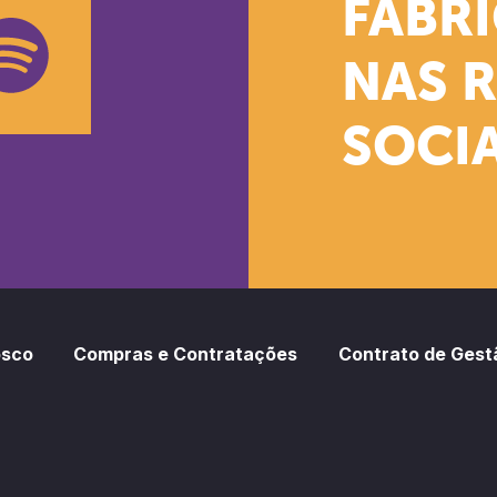
k
stagram
Youtube
FÁBR
NAS 
SOCIA
oud
otify
osco
Compras e Contratações
Contrato de Gest