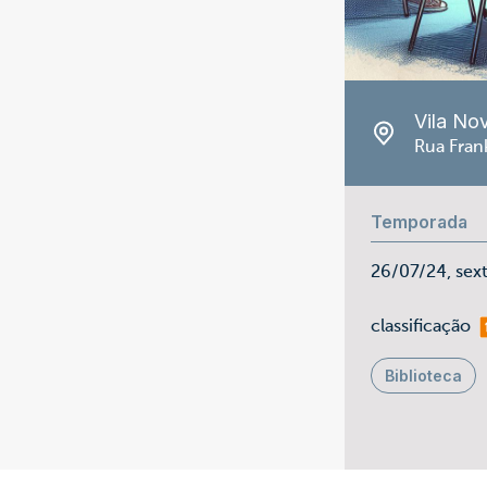
Vila No
Rua Frank
Temporada
26/07/24, sex
ma
classificação
Biblioteca