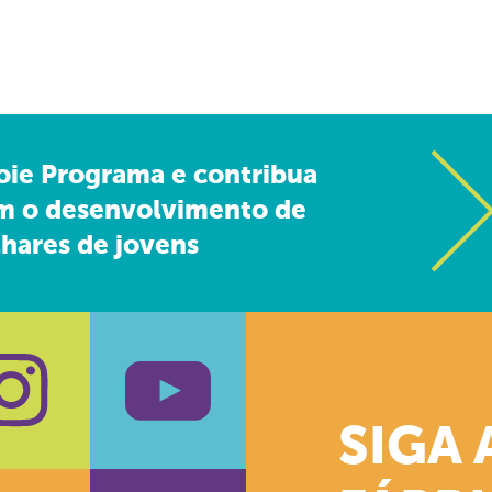
oie Programa e contribua
m o desenvolvimento de
hares de jovens
SIGA 