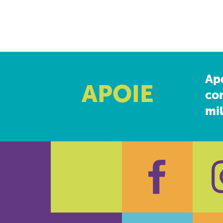
Ap
APOIE
co
mil