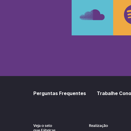
Faceboo
In
SoundCl
Sp
Perguntas Frequentes
Trabalhe Con
Veja o selo
Realização
que Fábricas