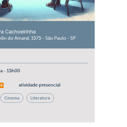
va Cachoeirinha
lin do Amaral, 1575 - São Paulo - SP
ta - 15h00
is 15
atividade presencial
Cinema
Literatura