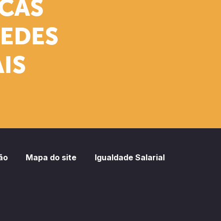
ICAS
REDES
IS
ão
Mapa do site
Igualdade Salarial