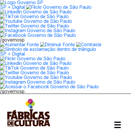
SP + Digital
/governosp
SP + Digital
/governosp
Abrir