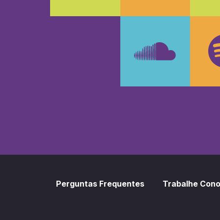
Faceboo
In
SoundCl
Sp
Perguntas Frequentes
Trabalhe Con