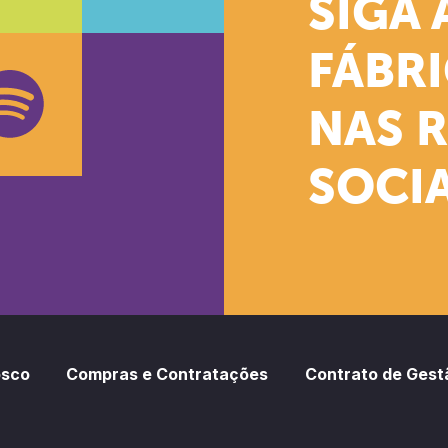
SIGA 
k
stagram
Youtube
FÁBR
NAS 
SOCIA
oud
otify
osco
Compras e Contratações
Contrato de Gest