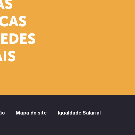
AS
ICAS
REDES
IS
ão
Mapa do site
Igualdade Salarial