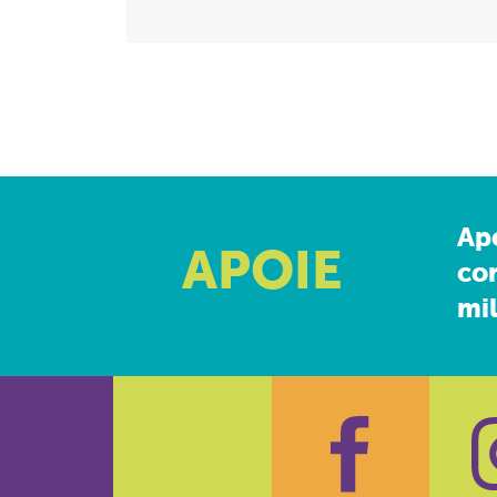
Ap
APOIE
co
mil