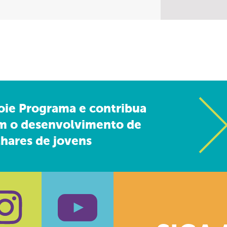
oie Programa e contribua
m o desenvolvimento de
hares de jovens