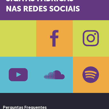
NAS REDES SOCIAIS
Facebook
Insta
Youtube
SoundCloud
Spotif
Perguntas Frequentes