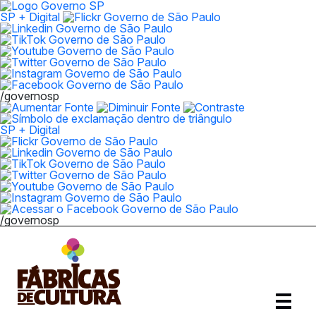
SP + Digital
/governosp
SP + Digital
/governosp
Abrir