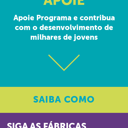
APOIE
Apoie Programa e contribua
com o desenvolvimento de
milhares de jovens
SAIBA
COMO
SIGA AS FÁBRICAS