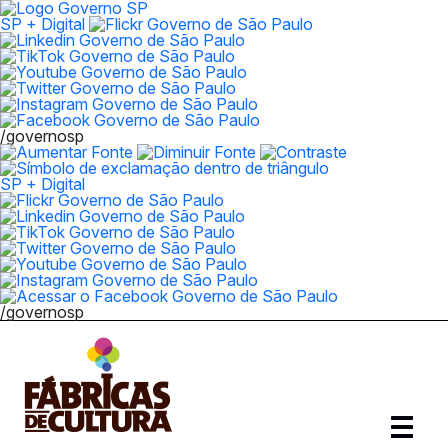
SP + Digital
/governosp
SP + Digital
/governosp
Abrir