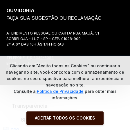
OUVIDORIA
FAÇA SUA SUGESTÃO OU RECLAMAÇÃO
ATENDIMENTO PESSOAL OU CARTA: RUA MAUÁ, 51
SOBRELOJA - LUZ - SP - CEP: 01028-900
2ª A 6ª DAS 10H ÀS 17H HORAS
TELEFONE:
(11) 3339-8057
EMAIL:
ouvidoria@cultura.sp.gov.br
Clicando em "Aceito todos os Cookies" ou continuar a
ENDEREÇO ELETRÔNICO: clique abaixo
navegar no site, você concorda com o
armazenamento de
cookies no seu dispositivo para melhorar a experiência e
navegação no site.
Ouvidoria
Consulte a
Política de Privacidade
para obter mais
informações.
Transparência
ACEITAR TODOS OS COOKIES
SIC