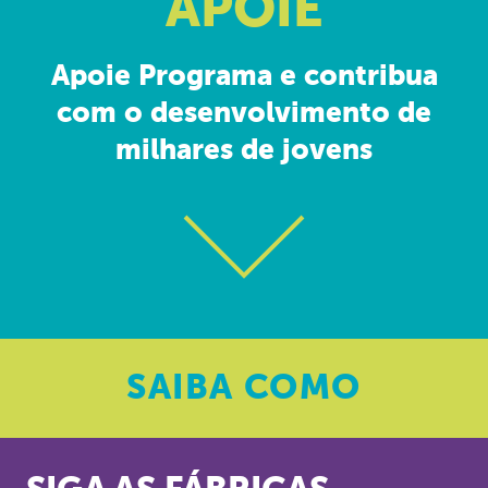
APOIE
Apoie Programa e contribua
com o desenvolvimento de
milhares de jovens
SAIBA
COMO