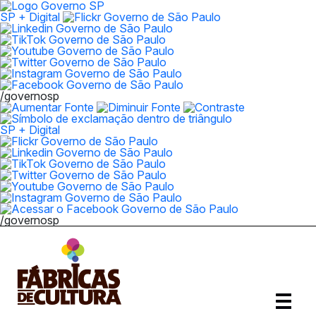
SP + Digital
/governosp
SP + Digital
/governosp
Abrir