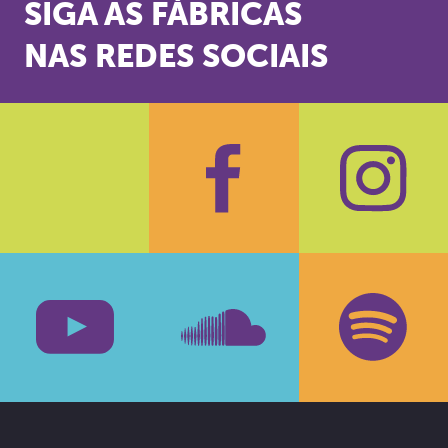
SIGA AS FÁBRICAS
NAS REDES SOCIAIS
Facebook
Insta
Youtube
SoundCloud
Spotif