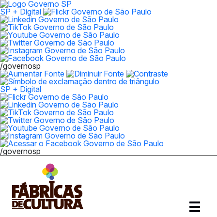
SP + Digital
/governosp
SP + Digital
/governosp
Abrir