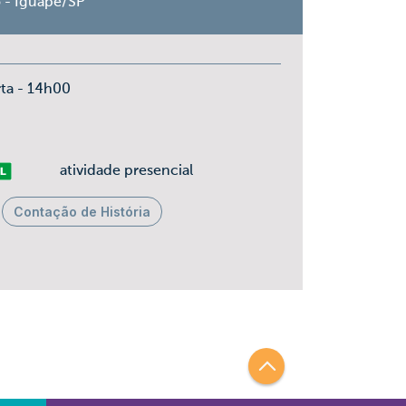
o - Iguape/SP
rta - 14h00
vre
atividade presencial
Contação de História