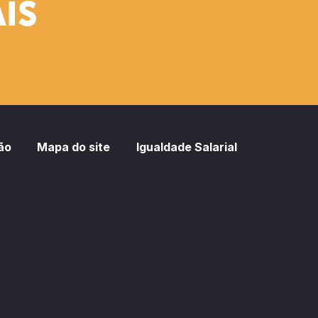
IS
ão
Mapa do site
Igualdade Salarial