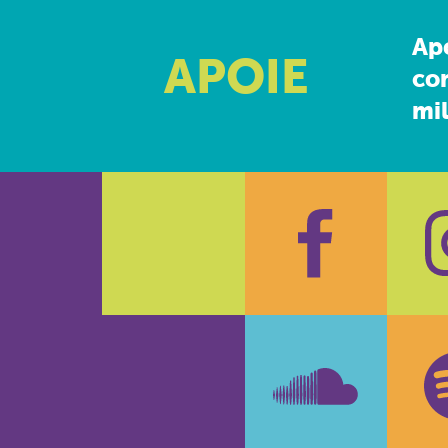
Ap
APOIE
co
mil
Faceboo
In