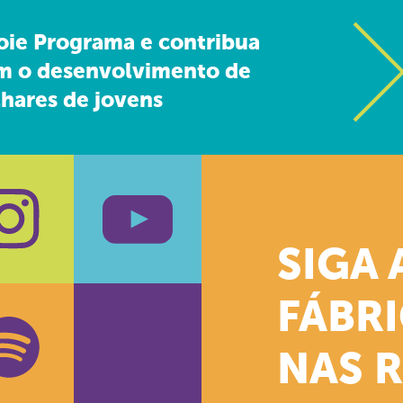
oie Programa e contribua
m o desenvolvimento de
hares de jovens
SIGA 
k
stagram
Youtube
FÁBR
NAS 