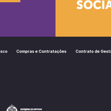
SOCIA
oud
otify
osco
Compras e Contratações
Contrato de Gest