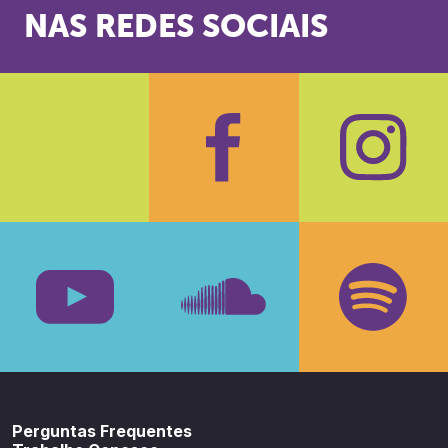
NAS REDES SOCIAIS
Facebook
Insta
Youtube
SoundCloud
Spotif
Perguntas Frequentes