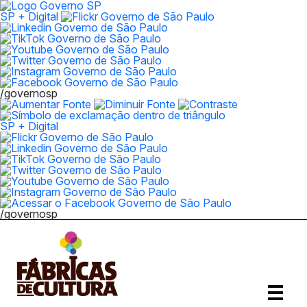
SP + Digital
/governosp
SP + Digital
/governosp
Abrir