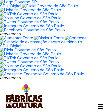
SP + Digital
/governosp
SP + Digital
/governosp
Abrir