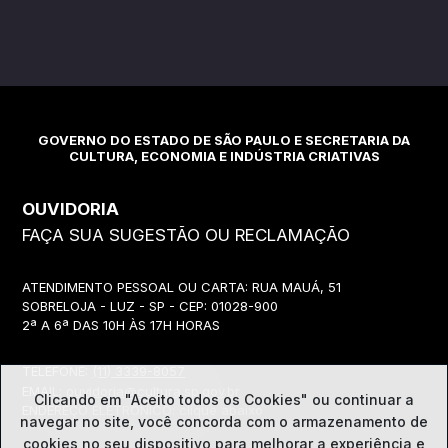
GOVERNO DO ESTADO DE SÃO PAULO E SECRETARIA DA
CULTURA, ECONOMIA E INDÚSTRIA CRIATIVAS
OUVIDORIA
FAÇA SUA SUGESTÃO OU RECLAMAÇÃO
ATENDIMENTO PESSOAL OU CARTA: RUA MAUÁ, 51
SOBRELOJA - LUZ - SP - CEP: 01028-900
2ª A 6ª DAS 10H ÀS 17H HORAS
TELEFONE:
(11) 3339-8057
EMAIL:
ouvidoria@cultura.sp.gov.br
Clicando em "Aceito todos os Cookies" ou continuar a
ENDEREÇO ELETRÔNICO: clique abaixo
navegar no site, você concorda com o
armazenamento de
cookies no seu dispositivo para melhorar a experiência e