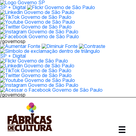
SP + Digital
/governosp
SP + Digital
/governosp
Abrir