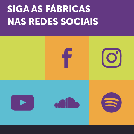
SIGA AS FÁBRICAS
NAS REDES SOCIAIS
Facebook
Insta
Youtube
SoundCloud
Spotif