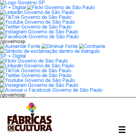
SP + Digital
/governosp
SP + Digital
/governosp
Abrir