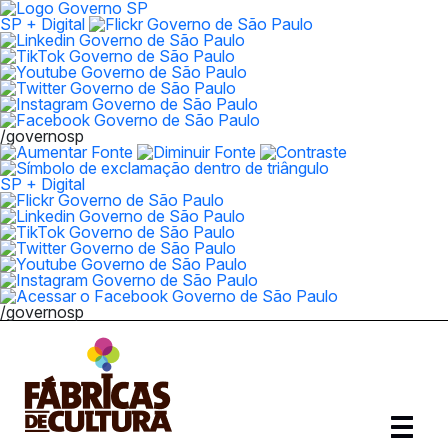
SP + Digital
/governosp
SP + Digital
/governosp
Abrir