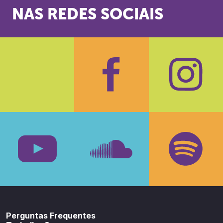
NAS REDES SOCIAIS
Facebook
Insta
Youtube
SoundCloud
Spotif
Perguntas Frequentes