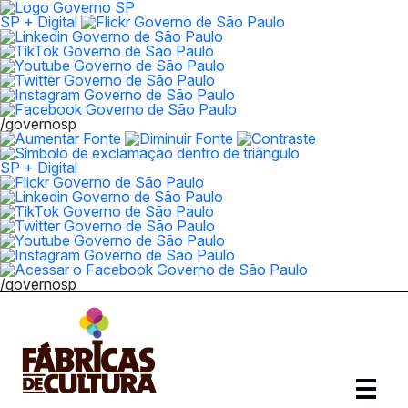
SP + Digital
/governosp
SP + Digital
/governosp
Abrir