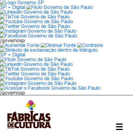
SP + Digital
/governosp
SP + Digital
/governosp
Abrir