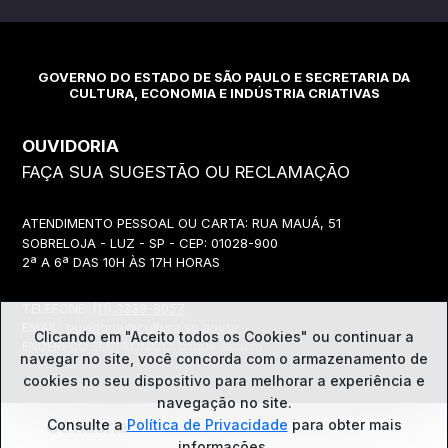
GOVERNO DO ESTADO DE SÃO PAULO E SECRETARIA DA
CULTURA, ECONOMIA E INDÚSTRIA CRIATIVAS
OUVIDORIA
FAÇA SUA SUGESTÃO OU RECLAMAÇÃO
ATENDIMENTO PESSOAL OU CARTA: RUA MAUÁ, 51
SOBRELOJA - LUZ - SP - CEP: 01028-900
2ª A 6ª DAS 10H ÀS 17H HORAS
TELEFONE:
(11) 3339-8057
EMAIL:
ouvidoria@cultura.sp.gov.br
Clicando em "Aceito todos os Cookies" ou continuar a
ENDEREÇO ELETRÔNICO: clique abaixo
navegar no site, você concorda com o
armazenamento de
cookies no seu dispositivo para melhorar a experiência e
navegação no site.
Ouvidoria
Consulte a
Política de Privacidade
para obter mais
informações.