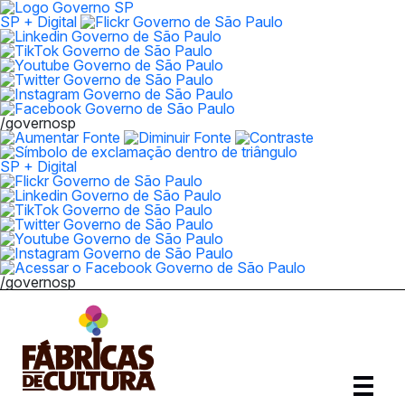
SP + Digital
/governosp
SP + Digital
/governosp
Abrir