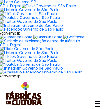
SP + Digital
/governosp
SP + Digital
/governosp
Abrir