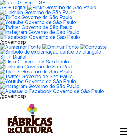
SP + Digital
/governosp
SP + Digital
/governosp
Abrir