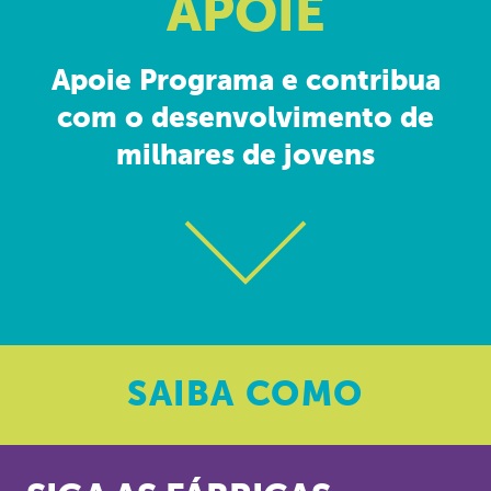
APOIE
Apoie Programa e contribua
com o desenvolvimento de
milhares de jovens
SAIBA
COMO