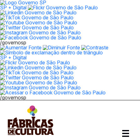
SP + Digital
/governosp
SP + Digital
/governosp
Abrir