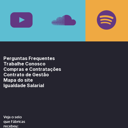
Facebook
Insta
Youtube
SoundCloud
Spotif
Perguntas Frequentes
Trabalhe Conosco
Compras e Contratações
Contrato de Gestão
Mapa do site
Igualdade Salarial
Veja o selo
que Fábricas
recebeu: