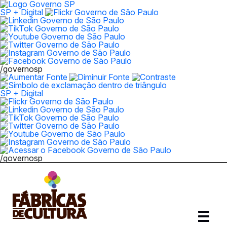
SP + Digital
/governosp
SP + Digital
/governosp
Abrir