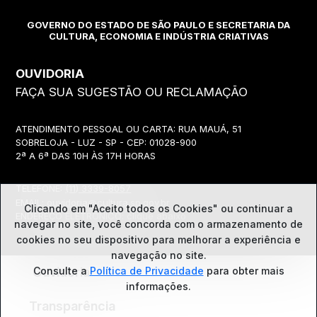
GOVERNO DO ESTADO DE SÃO PAULO E SECRETARIA DA
CULTURA, ECONOMIA E INDÚSTRIA CRIATIVAS
OUVIDORIA
FAÇA SUA SUGESTÃO OU RECLAMAÇÃO
ATENDIMENTO PESSOAL OU CARTA: RUA MAUÁ, 51
SOBRELOJA - LUZ - SP - CEP: 01028-900
2ª A 6ª DAS 10H ÀS 17H HORAS
TELEFONE:
(11) 3339-8057
EMAIL:
ouvidoria@cultura.sp.gov.br
Clicando em "Aceito todos os Cookies" ou continuar a
ENDEREÇO ELETRÔNICO: clique abaixo
navegar no site, você concorda com o
armazenamento de
cookies no seu dispositivo para melhorar a experiência e
navegação no site.
Ouvidoria
Consulte a
Política de Privacidade
para obter mais
informações.
Transparência