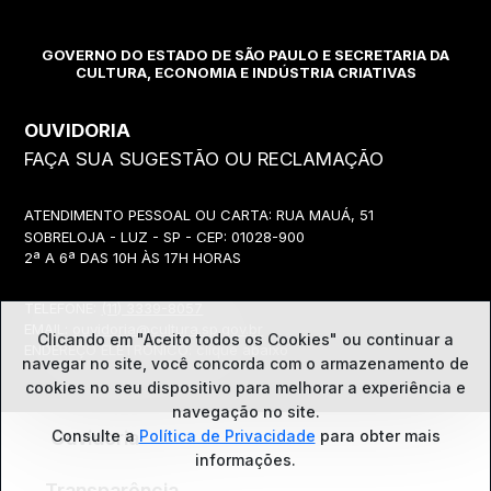
GOVERNO DO ESTADO DE SÃO PAULO E SECRETARIA DA
CULTURA, ECONOMIA E INDÚSTRIA CRIATIVAS
OUVIDORIA
FAÇA SUA SUGESTÃO OU RECLAMAÇÃO
ATENDIMENTO PESSOAL OU CARTA: RUA MAUÁ, 51
SOBRELOJA - LUZ - SP - CEP: 01028-900
2ª A 6ª DAS 10H ÀS 17H HORAS
TELEFONE:
(11) 3339-8057
EMAIL:
ouvidoria@cultura.sp.gov.br
Clicando em "Aceito todos os Cookies" ou continuar a
ENDEREÇO ELETRÔNICO: clique abaixo
navegar no site, você concorda com o
armazenamento de
cookies no seu dispositivo para melhorar a experiência e
navegação no site.
Ouvidoria
Consulte a
Política de Privacidade
para obter mais
informações.
Transparência