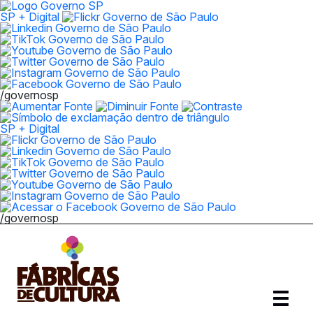
SP + Digital
/governosp
SP + Digital
/governosp
Abrir