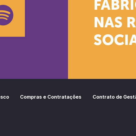
k
stagram
Youtube
FÁBR
NAS 
SOCIA
oud
otify
osco
Compras e Contratações
Contrato de Gest