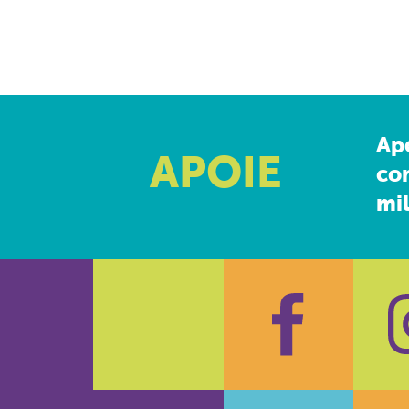
Ap
APOIE
co
mil