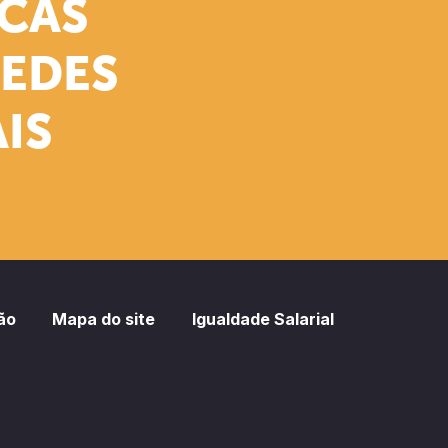
ICAS
REDES
IS
ão
Mapa do site
Igualdade Salarial