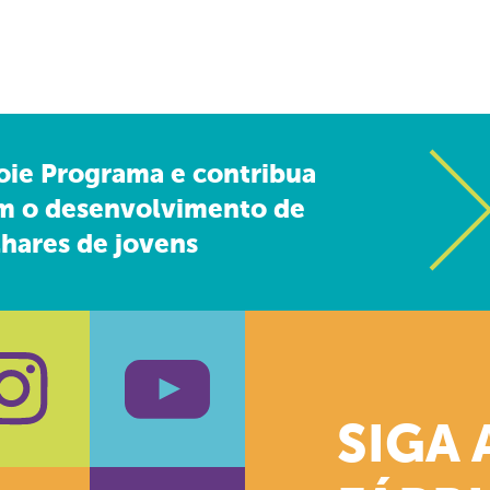
oie Programa e contribua
m o desenvolvimento de
hares de jovens
SIGA 