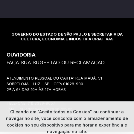
GOVERNO DO ESTADO DE SÃO PAULO E SECRETARIA DA
CULTURA, ECONOMIA E INDÚSTRIA CRIATIVAS
OUVIDORIA
FAÇA SUA SUGESTÃO OU RECLAMAÇÃO
ATENDIMENTO PESSOAL OU CARTA: RUA MAUÁ, 51
SOBRELOJA - LUZ - SP - CEP: 01028-900
2ª A 6ª DAS 10H ÀS 17H HORAS
TELEFONE:
(11) 3339-8057
EMAIL:
ouvidoria@cultura.sp.gov.br
Clicando em "Aceito todos os Cookies" ou continuar a
ENDEREÇO ELETRÔNICO: clique abaixo
navegar no site, você concorda com o
armazenamento de
cookies no seu dispositivo para melhorar a experiência e
navegação no site.