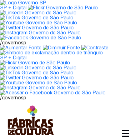
SP + Digital
/governosp
SP + Digital
/governosp
Abrir