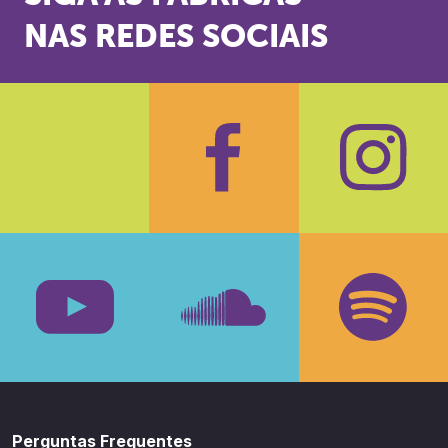
NAS REDES SOCIAIS
Facebook
Insta
Youtube
SoundCloud
Spotif
Perguntas Frequentes