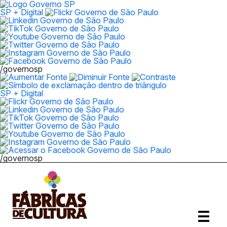
SP + Digital
/governosp
SP + Digital
/governosp
Abrir