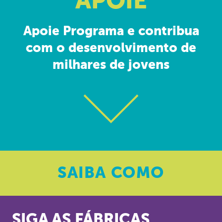
APOIE
Apoie Programa e contribua
com o desenvolvimento de
milhares de jovens
SAIBA
COMO
SIGA AS FÁBRICAS