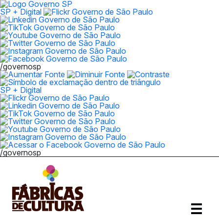
SP + Digital
/governosp
SP + Digital
/governosp
Abrir