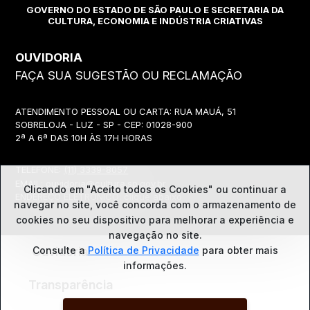
GOVERNO DO ESTADO DE SÃO PAULO E SECRETARIA DA
CULTURA, ECONOMIA E INDÚSTRIA CRIATIVAS
OUVIDORIA
FAÇA SUA SUGESTÃO OU RECLAMAÇÃO
ATENDIMENTO PESSOAL OU CARTA: RUA MAUÁ, 51
SOBRELOJA - LUZ - SP - CEP: 01028-900
2ª A 6ª DAS 10H ÀS 17H HORAS
TELEFONE:
(11) 3339-8057
EMAIL:
ouvidoria@cultura.sp.gov.br
Clicando em "Aceito todos os Cookies" ou continuar a
ENDEREÇO ELETRÔNICO: clique abaixo
navegar no site, você concorda com o
armazenamento de
cookies no seu dispositivo para melhorar a experiência e
navegação no site.
Ouvidoria
Consulte a
Política de Privacidade
para obter mais
informações.
Transparência