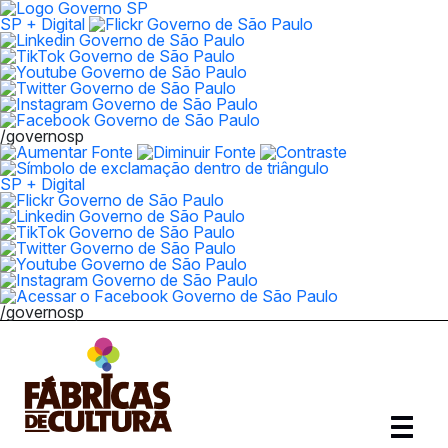
SP + Digital
/governosp
SP + Digital
/governosp
Abrir